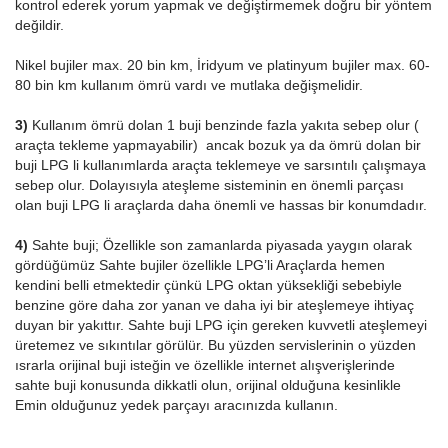
kontrol ederek yorum yapmak ve değiştirmemek doğru bir yöntem
değildir.
Nikel bujiler max. 20 bin km, İridyum ve platinyum bujiler max. 60-
80 bin km kullanım ömrü vardı ve mutlaka değişmelidir.
3)
Kullanım ömrü dolan 1 buji benzinde fazla yakıta sebep olur (
araçta tekleme yapmayabilir) ancak bozuk ya da ömrü dolan bir
buji LPG li kullanımlarda araçta teklemeye ve sarsıntılı çalışmaya
sebep olur. Dolayısıyla ateşleme sisteminin en önemli parçası
olan buji LPG li araçlarda daha önemli ve hassas bir konumdadır.
4)
Sahte buji; Özellikle son zamanlarda piyasada yaygın olarak
gördüğümüz Sahte bujiler özellikle LPG’li Araçlarda hemen
kendini belli etmektedir çünkü LPG oktan yüksekliği sebebiyle
benzine göre daha zor yanan ve daha iyi bir ateşlemeye ihtiyaç
duyan bir yakıttır. Sahte buji LPG için gereken kuvvetli ateşlemeyi
üretemez ve sıkıntılar görülür. Bu yüzden servislerinin o yüzden
ısrarla orijinal buji isteğin ve özellikle internet alışverişlerinde
sahte buji konusunda dikkatli olun, orijinal olduğuna kesinlikle
Emin olduğunuz yedek parçayı aracınızda kullanın.