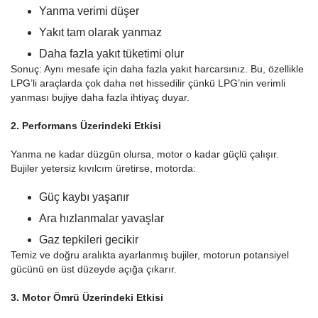
Yanma verimi düşer
Yakıt tam olarak yanmaz
Daha fazla yakıt tüketimi olur
Sonuç: Aynı mesafe için daha fazla yakıt harcarsınız. Bu, özellikle
LPG’li araçlarda çok daha net hissedilir çünkü LPG’nin verimli
yanması bujiye daha fazla ihtiyaç duyar.
2. Performans Üzerindeki Etkisi
Yanma ne kadar düzgün olursa, motor o kadar güçlü çalışır.
Bujiler yetersiz kıvılcım üretirse, motorda:
Güç kaybı yaşanır
Ara hızlanmalar yavaşlar
Gaz tepkileri gecikir
Temiz ve doğru aralıkta ayarlanmış bujiler, motorun potansiyel
gücünü en üst düzeyde açığa çıkarır.
3. Motor Ömrü Üzerindeki Etkisi