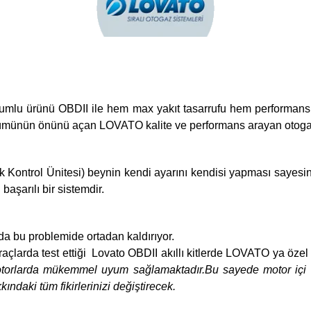
umlu ürünü OBDII ile hem max yakıt tasarrufu hem performans ar
üşümünün önünü açan LOVATO kalite ve performans arayan otogaz ku
ronik Kontrol Ünitesi) beynin kendi ayarını kendisi yapması saye
başarılı bir sistemdir.
da bu problemide ortadan kaldırıyor.
açlarda test ettiği Lovato OBDII akıllı kitlerde LOVATO ya özel h
torlarda mükemmel uyum sağlamaktadır.Bu sayede motor içi 
ındaki tüm fikirlerinizi değiştirecek.