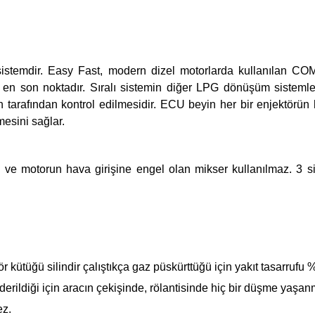
stemdir. Easy Fast, modern dizel motorlarda kullanılan CO
n son noktadır. Sıralı sistemin diğer LPG dönüşüm sistemler
n tarafından kontrol edilmesidir. ECU beyin her bir enjektörün h
esini sağlar.
 ve motorun hava girişine engel olan mikser kullanılmaz. 3 silin
kütüğü silindir çalıştıkça gaz püskürttüğü için yakıt tasarrufu 
derildiği için aracın çekişinde, rölantisinde hiç bir düşme yaşa
z.