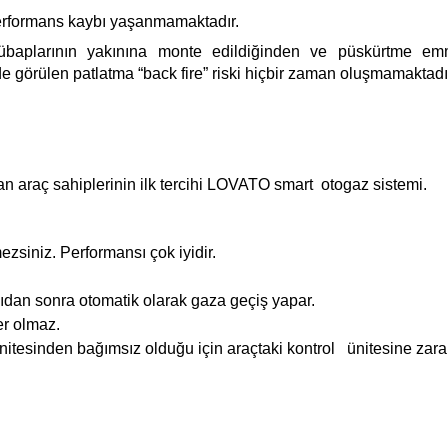
performans kaybı yaşanmamaktadır.
sübaplarının yakınına monte edildiğinden ve püskürtme emm
de görülen patlatma “back fire” riski hiçbir zaman oluşmamaktadı
n araç sahiplerinin ilk tercihi LOVATO smart otogaz sistemi.
siniz. Performansı çok iyidir.
sıdan sonra otomatik olarak gaza geçiş yapar.
er olmaz.
 ünitesinden bağımsız olduğu için araçtaki kontrol ünitesine zar