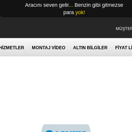
Aracını seven gelir
...
Benzin gibi gitmezse
para
yok!
MÜŞTER
HİZMETLER
MONTAJ VİDEO
ALTIN BİLGİLER
FİYAT L
LOVATO