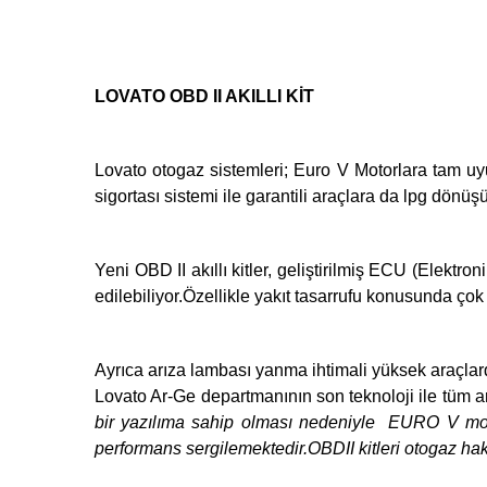
LOVATO OBD II AKILLI KİT
Lovato otogaz sistemleri; Euro V Motorlara tam uy
sigortası sistemi ile garantili araçlara da lpg dön
Yeni OBD II akıllı kitler, geliştirilmiş ECU (Elekt
edilebiliyor.Özellikle yakıt tasarrufu konusunda çok 
Ayrıca arıza lambası yanma ihtimali yüksek araçlar
Lovato Ar-Ge departmanının son teknoloji ile tüm ar
bir yazılıma sahip olması nedeniyle EURO V mo
performans sergilemektedir.OBDII kitleri otogaz hakk