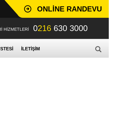
ONLINE RANDEVU
0
216
630 3000
İ HİZMETLERİ
İSTESİ
İLETİŞİM