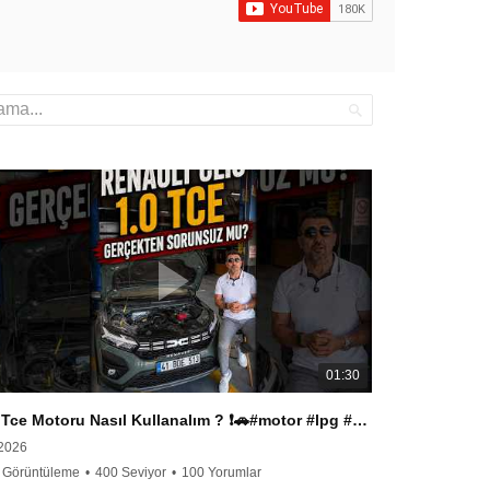
01:30
1.0 Tce Motoru Nasıl Kullanalım ? ❗🚗#motor #lpg #tasarruf #işbirliği #servis #arıza
/2026
 Görüntüleme
•
400 Seviyor
•
100 Yorumlar