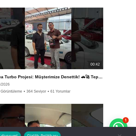
00:42
Egea Turbo Projesi: Müşterimize Denettik! 🚗🚀 Tepkisi ne oldu? #proje #işbirliği #turbo #egea
8/2026
 Görüntüleme
•
364 Seviyor
•
61 Yorumlar
1
Ediyorum!
Gizlilik Politikası