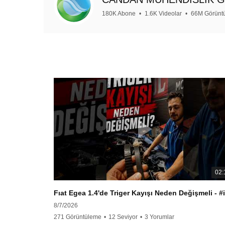
180K Abone
•
1.6K Videolar
•
66M Görünt
02:
8/7/2026
271 Görüntüleme
•
12 Seviyor
•
3 Yorumlar