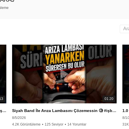
üleme
13
01:20
Fıat Egea 1.4'de Triger Kayışı Neden Değişmeli - #işbirliği
Siyah Band İle Arıza Lambasını Çözemessin 🧐 #işbirliği #tasarruf #arıza #motor #servis #tamir
8/5/2026
8/1
4.2K Görüntüleme
•
125 Seviyor
•
14 Yorumlar
31K