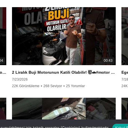
04
00:43
Dikkat! Kandırılıyor Olabilirsin 🤯#servis #arıza #motor #tamir #tasarruf #işbirliği
2 Liralık Buji Motorunun Katili Olabilir! 🤯🚗#motor #servis #arıza #işbirliği
7/23/2026
7/1
22K Görüntüleme
•
268 Seviyor
•
25 Yorumlar
24K
 sunulabilmesi için teknik çerezler (Cookieler) kullanılmaktadır.
Kabul 