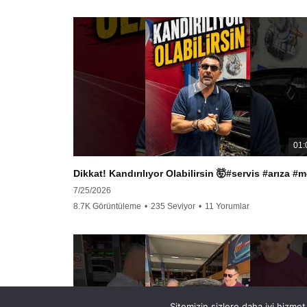
01:
7/25/2026
8.7K Görüntüleme
•
235 Seviyor
•
11 Yorumlar
Sitemizin sizlere daha iyi hizmet