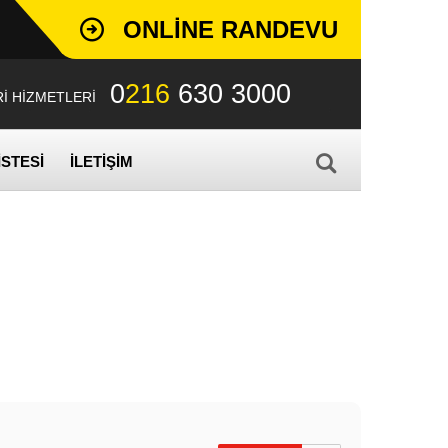
ONLINE RANDEVU
0
216
630 3000
İ HİZMETLERİ
İSTESİ
İLETİŞİM