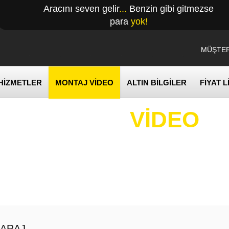
Aracını seven gelir
...
Benzin gibi gitmezse
para
yok!
MÜŞTER
HİZMETLER
MONTAJ VİDEO
ALTIN BİLGİLER
FİYAT L
MONTAJ
VİDEO
GARAJ