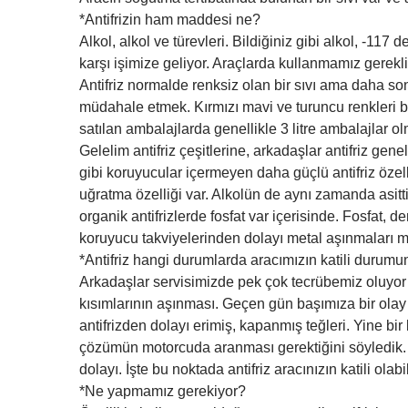
*Antifrizin ham maddesi ne?
Alkol, alkol ve türevleri. Bildiğiniz gibi alkol, -
karşı işimize geliyor. Araçlarda kullanmamız gerekli 
Antifriz normalde renksiz olan bir sıvı ama daha son
müdahale etmek. Kırmızı mavi ve turuncu renkleri bu
satılan ambalajlarda genellikle 3 litre ambalajlar ol
Gelelim antifriz çeşitlerine, arkadaşlar antifriz genel
gibi koruyucular içermeyen daha güçlü antifriz özell
uğratma özelliği var. Alkolün de aynı zamanda asittik
organik antifrizlerde fosfat var içerisinde. Fosfat,
koruyucu takviyelerinden dolayı metal aşınmaları m
*Antifriz hangi durumlarda aracımızın katili durumun
Arkadaşlar servisimizde pek çok tecrübemiz oluyor 
kısımlarının aşınması. Geçen gün başımıza bir olay
antifrizden dolayı erimiş, kapanmış teğleri. Yine b
çözümün motorcuda aranması gerektiğini söyledik. Ar
dolayı. İşte bu noktada antifriz aracınızın katili olabil
*Ne yapmamız gerekiyor?