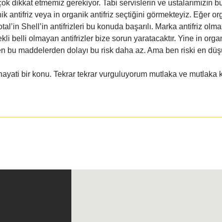
 çok dikkat etmemiz gerekiyor. Tabi servislerin ve ustalarımızı
k antifriz veya in organik antifriz seçtiğini görmekteyiz. Eğer or
tal’in Shell’in antifrizleri bu konuda başarılı. Marka antifriz olm
ekli belli olmayan antifrizler bize sorun yaratacaktır. Yine in org
bu maddelerden dolayı bu risk daha az. Ama ben riski en düşük 
ayati bir konu. Tekrar tekrar vurguluyorum mutlaka ve mutlaka ka