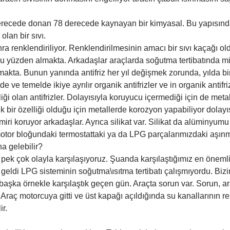
117 derecede donan 78 derecede kaynayan bir kimyasal. Bu yapısın
olan bir sıvı.
ra renklendiriliyor. Renklendirilmesinin amacı bir sıvı kaçağı ol
 yüzden almakta. Arkadaşlar araçlarda soğutma tertibatında min. 
makta. Bunun yanında antifriz her yıl değişmek zorunda, yılda bir
de ve temelde ikiye ayrılır organik antifrizler ve in organik antifriz
iği olan antifrizler. Dolayısıyla koruyucu içermediği için de met
 bir özelliği olduğu için metallerde korozyon yapabiliyor dolayısıy
 demiri koruyor arkadaşlar. Ayrıca silikat var. Silikat da alümin
otor bloğundaki termostattaki ya da LPG parçalarımızdaki aşınma
a gelebilir?
pek çok olayla karşılaşıyoruz. Şuanda karşılaştığımız en önemli
 geldi LPG sisteminin soğutma\ısıtma tertibatı çalışmıyordu. Biz
ir başka örnekle karşılaştık geçen gün. Araçta sorun var. Sorun, 
aç motorcuya gitti ve üst kapağı açıldığında su kanallarının res
ir.