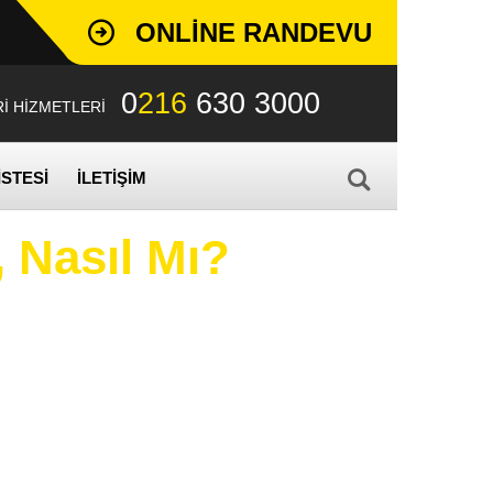
ONLINE RANDEVU
0
216
630 3000
İ HİZMETLERİ
İSTESİ
İLETİŞİM
r, Nasıl Mı?