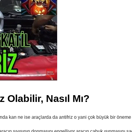
iz Olabilir, Nasıl Mı?
nda kan ne ise araçlarda da antifriz o yani çok büyük bir öneme s
 aracın sıvısının donmasını engelliyor aracın çabuk ısınmasını sa