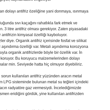
dan dolayı antifriz özeliğine yani donmaya, ısınmaya
duğunda sıvı kaçağını rahatlıkla fark etmek ve
3 litre antifriz olması gerekiyor. Zaten piyasadaki
 antifrizin kimyasal özelliği kayboluyor.
ler diye. Organik antifriz içerisinde fosfat ve silikat
al aşındırma özelliği var. Metali aşındırma korozyona
la organik antifrizlerde böyle bir özellik var. İn
yumu koruyor. Bu koruyucu malzemelerinden dolayı
lar min. Seviyede hatta hiç olmuyor diyebiliriz.
 sorun kullanılan antifriz yüzünden aracın metal
im LPG sisteminde bulunan metal su teğleri içindeki
aracın radyatöre gaz vermesiydi. İncelediğimizde
men eridiğini gördük, yine kullanılan antifrizden