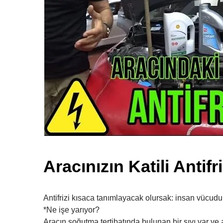
Aracınızın Katili Antifr
Antifrizi kısaca tanımlayacak olursak: insan vücudu
*Ne işe yarıyor?
Aracın soğutma tertibatında bulunan bir sıvı var ve