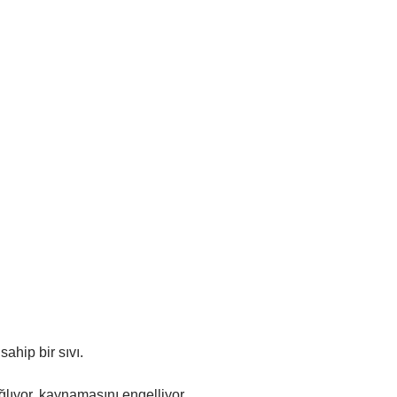
ahip bir sıvı.
ğlıyor, kaynamasını engelliyor