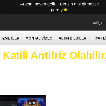
Aracını seven gelir
...
Benzin gibi gitmezse
para
yok!
MÜŞTER
HİZMETLER
MONTAJ VİDEO
ALTIN BİLGİLER
FİYAT L
n
Katili Antifriz Olabili