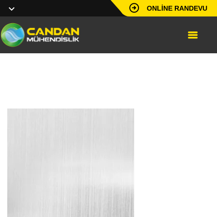
ONLINE RANDEVU
landirenzo-kampanya