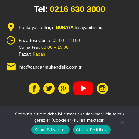
Tel:
0216 630 3000
Harita yol tarifi için
BURAYA
tıklayabilirsiniz
Pazartesi-Cuma:
08:00 – 18:00
Cumartesi:
08:00 – 15:00
Pazar:
Kapalı
info@candanmuhendislik.com.tr
1
Sitemizin sizlere daha iyi hizmet sunulabilmesi için teknik
© 2021. Tüm Hakları Saklıdır.
çerezler (Cookieler) kullanılmaktadır.
Siste-Ma -
Web Tasarım
Kabul Ediyorum!
Gizlilik Politikası